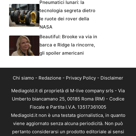
Pneumatici lunari: la
tecnologia segreta dietro
le ruote dei rover della
NASA
Beautiful: Brooke va via in
barca e Ridge la rincorre,
gli spoiler americani
Chi siamo
-
Redazione
-
Privacy Policy
-
Disclaimer
Mediagold.it di proprietà di M-live company srls - Via
Umberto biancamano 25, 00185 Roma (RM) - Codice
Fiscale e Partita I.V.A. 13517361005
Mediagold.it non è una testata giornalistica, in quanto
viene aggiornato senza alcuna periodicità. Non può
pertanto considerarsi un prodotto editoriale ai sensi