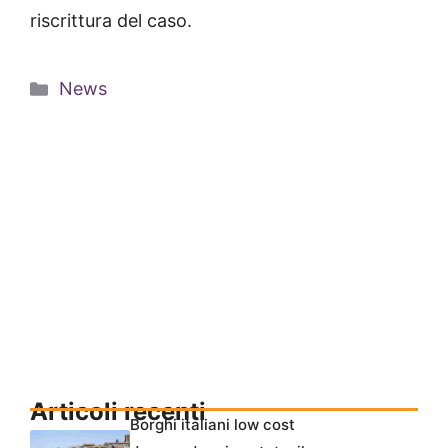
riscrittura del caso.
Categorie
News
Articoli recenti
Borghi italiani low cost