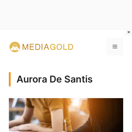
Vai
al
MENU
contenuto
Aurora De Santis