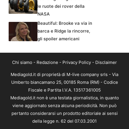
le ruote dei rover della
NASA
Beautiful: Brooke va via in
barca e Ridge la rincorre,
gli spoiler americani
Chi siamo
-
Redazione
-
Privacy Policy
-
Disclaimer
Mediagold.it di proprietà di M-live company srls - Via
Umberto biancamano 25, 00185 Roma (RM) - Codice
Fiscale e Partita I.V.A. 13517361005
Mediagold.it non è una testata giornalistica, in quanto
viene aggiornato senza alcuna periodicità. Non può
pertanto considerarsi un prodotto editoriale ai sensi
della legge n. 62 del 07.03.2001