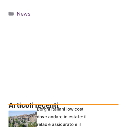
Categorie
News
Articoli recenti
Borghi italiani low cost
dove andare in estate: il
relax è assicurato e il