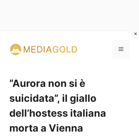
Vai
al
MENU
contenuto
“Aurora non si è
suicidata”, il giallo
dell’hostess italiana
morta a Vienna