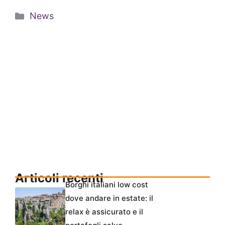
Categorie
News
Articoli recenti
Borghi italiani low cost
dove andare in estate: il
relax è assicurato e il