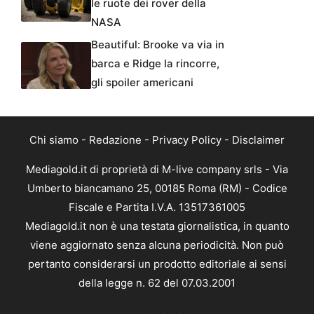
le ruote dei rover della
NASA
Beautiful: Brooke va via in
barca e Ridge la rincorre,
gli spoiler americani
Chi siamo
-
Redazione
-
Privacy Policy
-
Disclaimer
Mediagold.it di proprietà di M-live company srls - Via
Umberto biancamano 25, 00185 Roma (RM) - Codice
Fiscale e Partita I.V.A. 13517361005
Mediagold.it non è una testata giornalistica, in quanto
viene aggiornato senza alcuna periodicità. Non può
pertanto considerarsi un prodotto editoriale ai sensi
della legge n. 62 del 07.03.2001