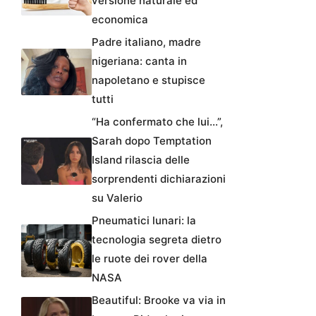
versione naturale ed
economica
Padre italiano, madre
nigeriana: canta in
napoletano e stupisce
tutti
“Ha confermato che lui…”,
Sarah dopo Temptation
Island rilascia delle
sorprendenti dichiarazioni
su Valerio
Pneumatici lunari: la
tecnologia segreta dietro
le ruote dei rover della
NASA
Beautiful: Brooke va via in