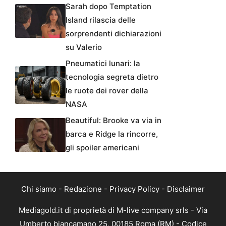
Sarah dopo Temptation
Island rilascia delle
sorprendenti dichiarazioni
su Valerio
Pneumatici lunari: la
tecnologia segreta dietro
le ruote dei rover della
NASA
Beautiful: Brooke va via in
barca e Ridge la rincorre,
gli spoiler americani
Chi siamo
-
Redazione
-
Privacy Policy
-
Disclaimer
Mediagold.it di proprietà di M-live company srls - Via
Umberto biancamano 25, 00185 Roma (RM) - Codice