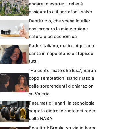
andare in estate: il relax è
assicurato e il portafogli salvo
Dentifricio, che spesa inutile:
così preparo la mia versione
naturale ed economica
Padre italiano, madre nigeriana:
canta in napoletano e stupisce
tutti
“Ha confermato che lui…”, Sarah
dopo Temptation Island rilascia
delle sorprendenti dichiarazioni
su Valerio
Pneumatici lunari: la tecnologia
segreta dietro le ruote dei rover
della NASA
Beautiful: Brooke va via in barca