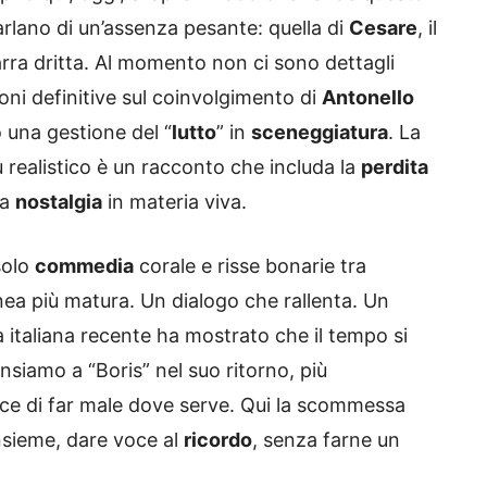
arlano di un’assenza pesante: quella di
Cesare
, il
arra dritta. Al momento non ci sono dettagli
ioni definitive sul coinvolgimento di
Antonello
o una gestione del “
lutto
” in
sceneggiatura
. La
 realistico è un racconto che includa la
perdita
la
nostalgia
in materia viva.
solo
commedia
corale e risse bonarie tra
nea più matura. Un dialogo che rallenta. Un
tà italiana recente ha mostrato che il tempo si
siamo a “Boris” nel suo ritorno, più
ce di far male dove serve. Qui la scommessa
insieme, dare voce al
ricordo
, senza farne un