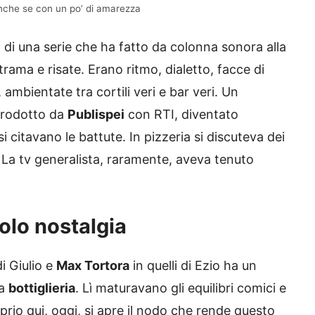
anche se con un po’ di amarezza
a di una serie che ha fatto da colonna sonora alla
rama e risate. Erano ritmo, dialetto, facce di
 ambientate tra cortili veri e bar veri. Un
 prodotto da
Publispei
con RTI, diventato
 citavano le battute. In pizzeria si discuteva dei
 La tv generalista, raramente, aveva tenuto
solo nostalgia
i Giulio e
Max Tortora
in quelli di Ezio ha un
la
bottiglieria
. Lì maturavano gli equilibri comici e
prio qui, oggi, si apre il nodo che rende questo