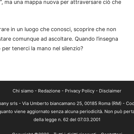
vo”, ma una mappa nuova per attraversare ciò che
ntrare in un luogo che conosci, scoprire che non
stare comunque ad ascoltare. Quando l’insegna
 o per tenerci la mano nel silenzio?
Chi siamo
-
Redazione
-
Privacy Policy
-
Disclaimer
mpany srls - Via Umberto biancamano 25, 00185 Roma (RM) - Codi
n quanto viene aggiornato senza alcuna periodicità. Non può perta
della legge n. 62 del 07.03.2001