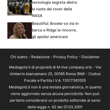
tecnologia segreta dietro
le ruote dei rover della
NASA
Beautiful: Brooke va via in
barca e Ridge la rincorre,
gli spoiler americani
Chi siamo
-
Redazione
-
Privacy Policy
-
Disclaimer
Mediagold.it di proprietà di M-live company srls - Via
Umberto biancamano 25, 00185 Roma (RM) - Codice
Fiscale e Partita I.V.A. 13517361005
Mediagold.it non è una testata giornalistica, in quanto
viene aggiornato senza alcuna periodicità. Non può
pertanto considerarsi un prodotto editoriale ai sensi
della legge n. 62 del 07.03.2001