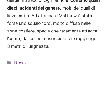
dell’ultimo secolo. Ogni anno
si contano quasi
dieci incidenti del genere
, molti dei quali di
lieve entità. Ad attaccare Matthew è stato
forse uno squalo toro, molto diffuso nelle
zone costiere, specie che raramente attacca
l’uomo, dal corpo massiccio e che raggiunge i
3 metri di lunghezza.
Categorie
News