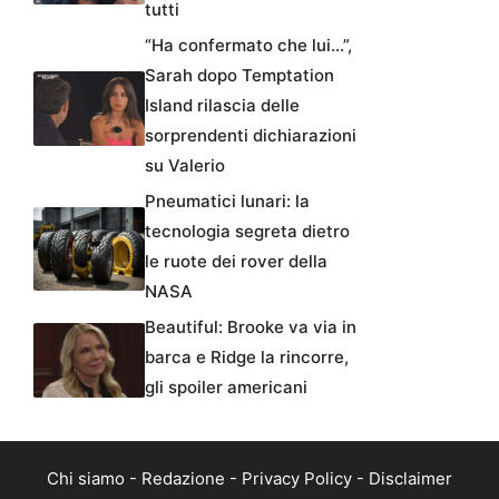
tutti
“Ha confermato che lui…”,
Sarah dopo Temptation
Island rilascia delle
sorprendenti dichiarazioni
su Valerio
Pneumatici lunari: la
tecnologia segreta dietro
le ruote dei rover della
NASA
Beautiful: Brooke va via in
barca e Ridge la rincorre,
gli spoiler americani
Chi siamo
-
Redazione
-
Privacy Policy
-
Disclaimer