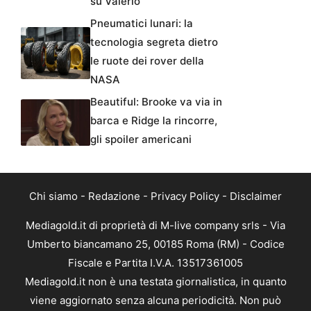
su Valerio
Pneumatici lunari: la
tecnologia segreta dietro
le ruote dei rover della
NASA
Beautiful: Brooke va via in
barca e Ridge la rincorre,
gli spoiler americani
Chi siamo
-
Redazione
-
Privacy Policy
-
Disclaimer
Mediagold.it di proprietà di M-live company srls - Via
Umberto biancamano 25, 00185 Roma (RM) - Codice
Fiscale e Partita I.V.A. 13517361005
Mediagold.it non è una testata giornalistica, in quanto
viene aggiornato senza alcuna periodicità. Non può