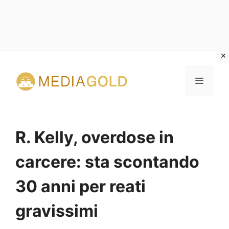
Vai
al
MENU
contenuto
R. Kelly, overdose in
carcere: sta scontando
30 anni per reati
gravissimi