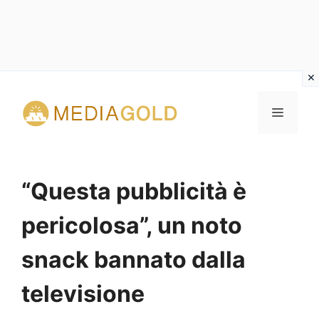
Vai
al
MENU
contenuto
“Questa pubblicità è
pericolosa”, un noto
snack bannato dalla
televisione