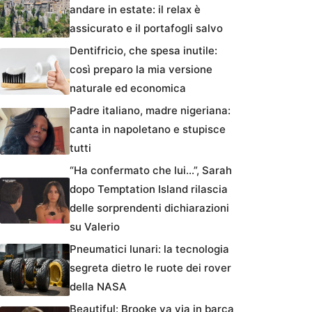
andare in estate: il relax è
assicurato e il portafogli salvo
Dentifricio, che spesa inutile:
così preparo la mia versione
naturale ed economica
Padre italiano, madre nigeriana:
canta in napoletano e stupisce
tutti
“Ha confermato che lui…”, Sarah
dopo Temptation Island rilascia
delle sorprendenti dichiarazioni
su Valerio
Pneumatici lunari: la tecnologia
segreta dietro le ruote dei rover
della NASA
Beautiful: Brooke va via in barca