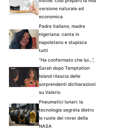
inutile: così preparo la mia
versione naturale ed
economica
Padre italiano, madre
nigeriana: canta in
napoletano e stupisce
tutti
“Ha confermato che lui…”,
Sarah dopo Temptation
Island rilascia delle
sorprendenti dichiarazioni
su Valerio
Pneumatici lunari: la
tecnologia segreta dietro
le ruote dei rover della
NASA