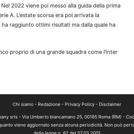
Nel 2022 viene poi messo alla guida della prima
ie A. L’estate scorsa era poi arrivata la
ha raggiunto ottimi risultati ma dalla quale ha
ianco proprio di una grande squadra come l’Inter
Chi siamo
-
Redazione
-
Privacy Policy
-
Disclaimer
mpany srls - Via Umberto biancamano 25, 00185 Roma (RM) - Codi
n quanto viene aggiornato senza alcuna periodicità. Non può perta
della legge n. 62 del 07.03.2001