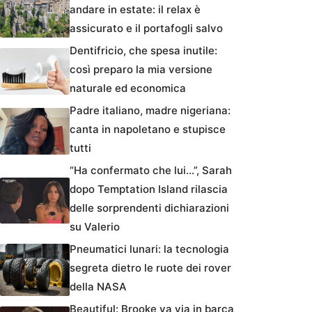
andare in estate: il relax è
assicurato e il portafogli salvo
Dentifricio, che spesa inutile:
così preparo la mia versione
naturale ed economica
Padre italiano, madre nigeriana:
canta in napoletano e stupisce
tutti
“Ha confermato che lui…”, Sarah
dopo Temptation Island rilascia
delle sorprendenti dichiarazioni
su Valerio
Pneumatici lunari: la tecnologia
segreta dietro le ruote dei rover
della NASA
Beautiful: Brooke va via in barca