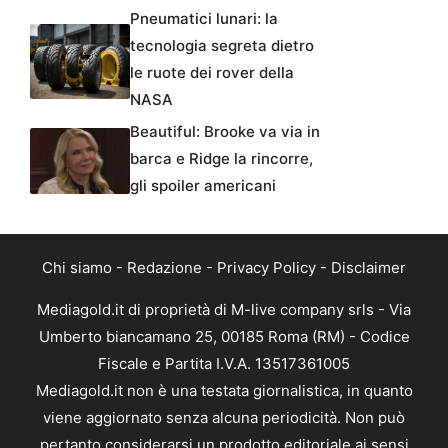
Pneumatici lunari: la
tecnologia segreta dietro
le ruote dei rover della
NASA
Beautiful: Brooke va via in
barca e Ridge la rincorre,
gli spoiler americani
Chi siamo
-
Redazione
-
Privacy Policy
-
Disclaimer
Mediagold.it di proprietà di M-live company srls - Via
Umberto biancamano 25, 00185 Roma (RM) - Codice
Fiscale e Partita I.V.A. 13517361005
Mediagold.it non è una testata giornalistica, in quanto
viene aggiornato senza alcuna periodicità. Non può
pertanto considerarsi un prodotto editoriale ai sensi