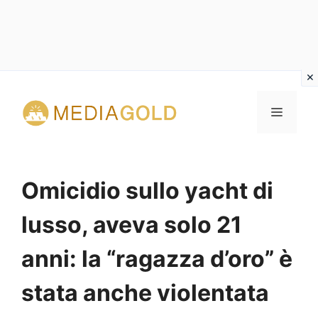
Vai
al
MENU
contenuto
Omicidio sullo yacht di
lusso, aveva solo 21
anni: la “ragazza d’oro” è
stata anche violentata