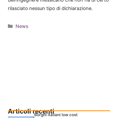
rilasciato nessun tipo di dichiarazione.
Categorie
News
Articoli recenti
Borghi italiani low cost