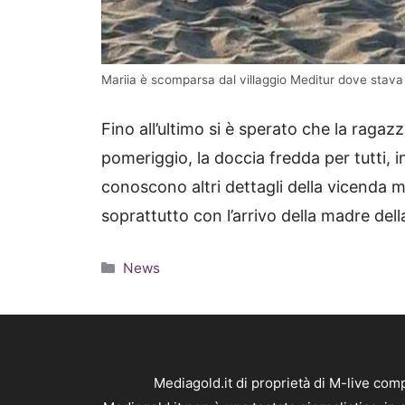
Mariia è scomparsa dal villaggio Meditur dove stava
Fino all’ultimo si è sperato che la ragazz
pomeriggio, la doccia fredda per tutti, i
conoscono altri dettagli della vicenda m
soprattutto con l’arrivo della madre della
Categorie
News
Mediagold.it di proprietà di M-live co