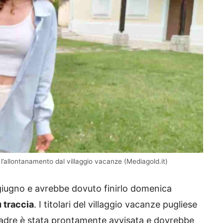
 e l’allontanamento dal villaggio vacanze (Mediagold.it)
5 giugno e avrebbe dovuto finirlo domenica
ù traccia
. I titolari del villaggio vacanze pugliese
dre è stata prontamente avvisata e dovrebbe