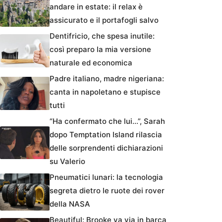
andare in estate: il relax è
assicurato e il portafogli salvo
Dentifricio, che spesa inutile:
così preparo la mia versione
naturale ed economica
Padre italiano, madre nigeriana:
canta in napoletano e stupisce
tutti
“Ha confermato che lui…”, Sarah
dopo Temptation Island rilascia
delle sorprendenti dichiarazioni
su Valerio
Pneumatici lunari: la tecnologia
segreta dietro le ruote dei rover
della NASA
Beautiful: Brooke va via in barca