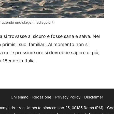
 facendo uno stage (mediagold.it)
a si trovasse al sicuro e fosse sana e salva. Nel
n primis i suoi familiari. Al momento non si
a nelle prossime ore si dovrebbe sapere di più,
 18enne in Italia.
Chi siamo
-
Redazione
-
Privacy Policy
-
Disclaimer
mpany srls - Via Umberto biancamano 25, 00185 Roma (RM) - Codi