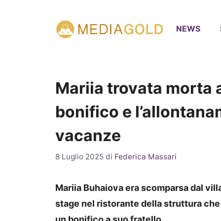
Vai
al
NEWS
contenuto
Mariia trovata morta a 
bonifico e l’allontana
vacanze
8 Luglio 2025
di
Federica Massari
Mariia Buhaiova era scomparsa dal vi
stage nel ristorante della struttura che
un bonifico a suo fratello.