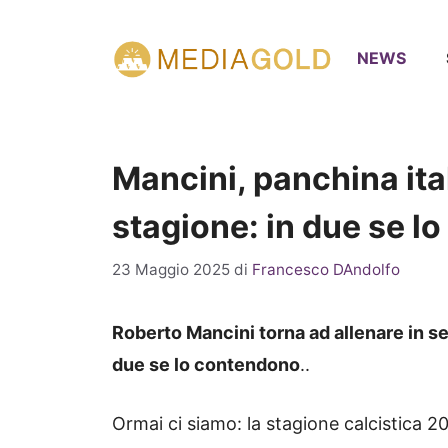
Vai
al
NEWS
contenuto
Mancini, panchina ita
stagione: in due se l
23 Maggio 2025
di
Francesco DAndolfo
Roberto Mancini torna ad allenare in ser
due se lo contendono
..
Ormai ci siamo: la stagione calcistica 202