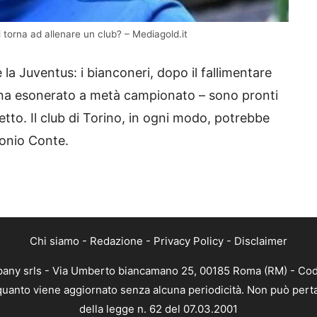
 torna ad allenare un club? – Mediagold.it
la Juventus: i bianconeri, dopo il fallimentare
gna esonerato a metà campionato – sono pronti
tto. Il club di Torino, in ogni modo, potrebbe
onio Conte.
Chi siamo
-
Redazione
-
Privacy Policy
-
Disclaimer
mpany srls - Via Umberto biancamano 25, 00185 Roma (RM) - Codi
n quanto viene aggiornato senza alcuna periodicità. Non può perta
della legge n. 62 del 07.03.2001