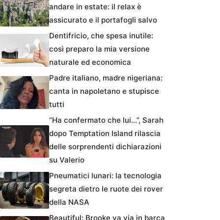
andare in estate: il relax è
assicurato e il portafogli salvo
Dentifricio, che spesa inutile:
così preparo la mia versione
naturale ed economica
Padre italiano, madre nigeriana:
canta in napoletano e stupisce
tutti
“Ha confermato che lui…”, Sarah
dopo Temptation Island rilascia
delle sorprendenti dichiarazioni
su Valerio
Pneumatici lunari: la tecnologia
segreta dietro le ruote dei rover
della NASA
Beautiful: Brooke va via in barca