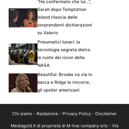
“Ha confermato che lui…”,
Sarah dopo Temptation
Island rilascia delle
sorprendenti dichiarazioni
su Valerio
Pneumatici lunari: la
tecnologia segreta dietro
le ruote dei rover della
NASA
Beautiful: Brooke va via in
barca e Ridge la rincorre,
gli spoiler americani
Chi siamo
-
Redazione
-
Privacy Policy
-
Disclaimer
Mediagold.it di proprietà di M-live company srls - Via