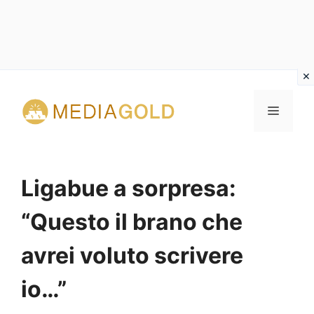
Vai
al
MENU
contenuto
Ligabue a sorpresa:
“Questo il brano che
avrei voluto scrivere
io…”