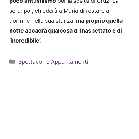
poco entusiasmo
per la scelta di Cruz. La
sera, poi, chiederà a Maria di restare a
dormire nella sua stanza,
ma proprio quella
notte accadrà qualcosa di inaspettato e di
‘incredibile’.
Categorie
Spettacoli e Appuntamenti