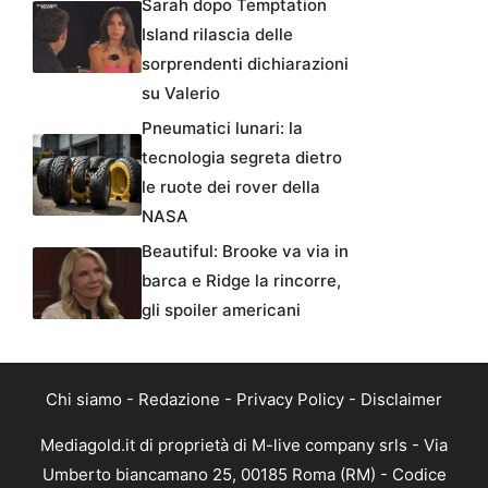
Sarah dopo Temptation
Island rilascia delle
sorprendenti dichiarazioni
su Valerio
Pneumatici lunari: la
tecnologia segreta dietro
le ruote dei rover della
NASA
Beautiful: Brooke va via in
barca e Ridge la rincorre,
gli spoiler americani
Chi siamo
-
Redazione
-
Privacy Policy
-
Disclaimer
Mediagold.it di proprietà di M-live company srls - Via
Umberto biancamano 25, 00185 Roma (RM) - Codice