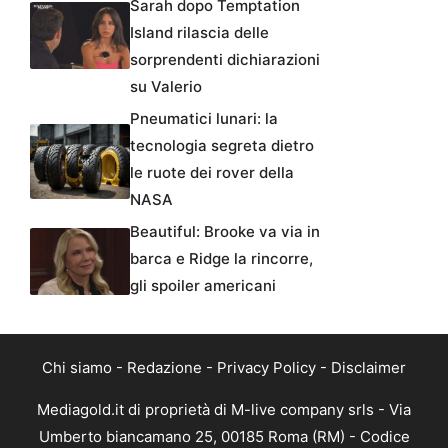
Sarah dopo Temptation
Island rilascia delle
sorprendenti dichiarazioni
su Valerio
Pneumatici lunari: la
tecnologia segreta dietro
le ruote dei rover della
NASA
Beautiful: Brooke va via in
barca e Ridge la rincorre,
gli spoiler americani
Chi siamo
-
Redazione
-
Privacy Policy
-
Disclaimer
Mediagold.it di proprietà di M-live company srls - Via
Umberto biancamano 25, 00185 Roma (RM) - Codice