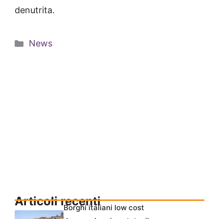
denutrita.
Categorie
News
Articoli recenti
Borghi italiani low cost