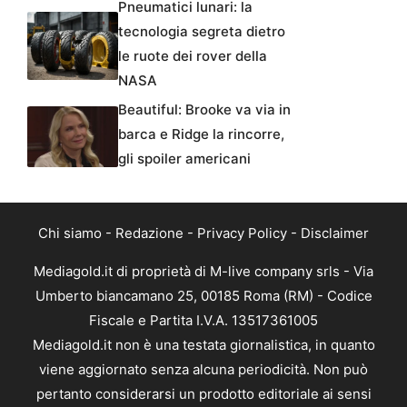
Pneumatici lunari: la
tecnologia segreta dietro
le ruote dei rover della
NASA
Beautiful: Brooke va via in
barca e Ridge la rincorre,
gli spoiler americani
Chi siamo
-
Redazione
-
Privacy Policy
-
Disclaimer
Mediagold.it di proprietà di M-live company srls - Via
Umberto biancamano 25, 00185 Roma (RM) - Codice
Fiscale e Partita I.V.A. 13517361005
Mediagold.it non è una testata giornalistica, in quanto
viene aggiornato senza alcuna periodicità. Non può
pertanto considerarsi un prodotto editoriale ai sensi