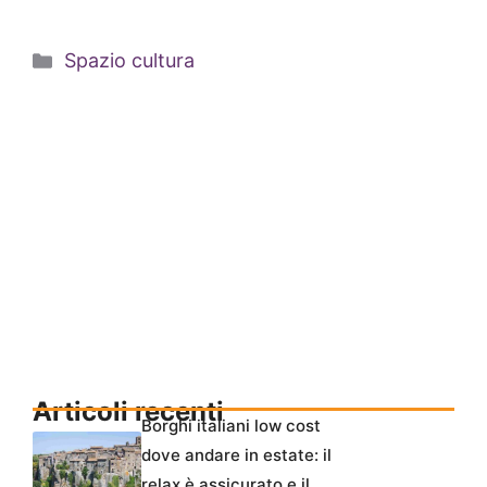
Categorie
Spazio cultura
Articoli recenti
Borghi italiani low cost
dove andare in estate: il
relax è assicurato e il