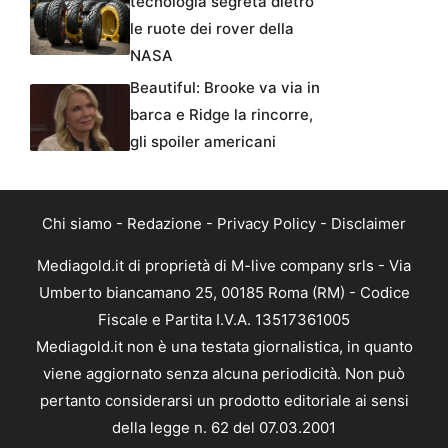
tecnologia segreta dietro
le ruote dei rover della
NASA
Beautiful: Brooke va via in
barca e Ridge la rincorre,
gli spoiler americani
Chi siamo
-
Redazione
-
Privacy Policy
-
Disclaimer
Mediagold.it di proprietà di M-live company srls - Via
Umberto biancamano 25, 00185 Roma (RM) - Codice
Fiscale e Partita I.V.A. 13517361005
Mediagold.it non è una testata giornalistica, in quanto
viene aggiornato senza alcuna periodicità. Non può
pertanto considerarsi un prodotto editoriale ai sensi
della legge n. 62 del 07.03.2001