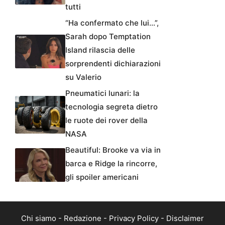
tutti
“Ha confermato che lui…”,
Sarah dopo Temptation
Island rilascia delle
sorprendenti dichiarazioni
su Valerio
Pneumatici lunari: la
tecnologia segreta dietro
le ruote dei rover della
NASA
Beautiful: Brooke va via in
barca e Ridge la rincorre,
gli spoiler americani
Chi siamo
-
Redazione
-
Privacy Policy
-
Disclaimer