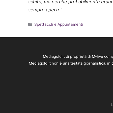
schifo, ma perché probabilmente erano i
sempre aperte
“.
Categorie
Spettacoli e Appuntamenti
Mediagold.it di proprietà di M-live co
Mediagold.it non è una testata giornalistica, i
L