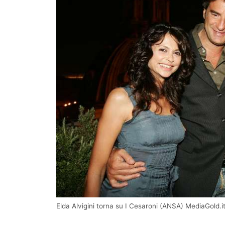
Elda Alvigini torna su I Cesaroni (ANSA) MediaGold.i