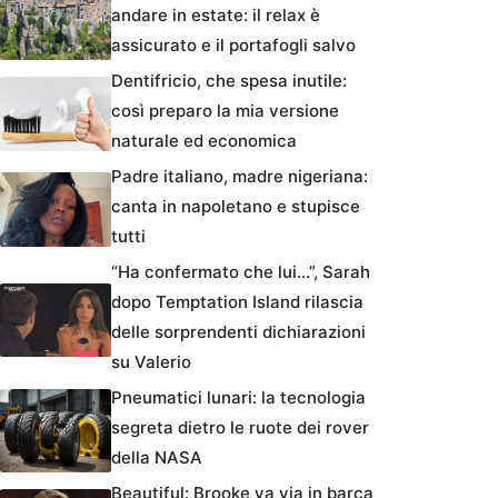
andare in estate: il relax è
assicurato e il portafogli salvo
Dentifricio, che spesa inutile:
così preparo la mia versione
naturale ed economica
Padre italiano, madre nigeriana:
canta in napoletano e stupisce
tutti
“Ha confermato che lui…”, Sarah
dopo Temptation Island rilascia
delle sorprendenti dichiarazioni
su Valerio
Pneumatici lunari: la tecnologia
segreta dietro le ruote dei rover
della NASA
Beautiful: Brooke va via in barca