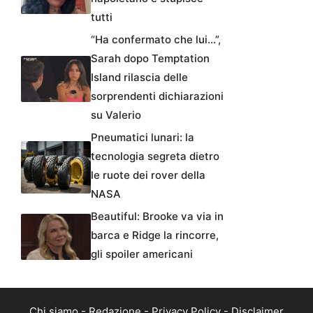
tutti
“Ha confermato che lui…”,
Sarah dopo Temptation
Island rilascia delle
sorprendenti dichiarazioni
su Valerio
Pneumatici lunari: la
tecnologia segreta dietro
le ruote dei rover della
NASA
Beautiful: Brooke va via in
barca e Ridge la rincorre,
gli spoiler americani
Chi siamo
-
Redazione
-
Privacy Policy
-
Disclaimer