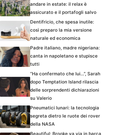
andare in estate: il relax è
assicurato e il portafogli salvo
Dentifricio, che spesa inutile:
così preparo la mia versione
naturale ed economica
Padre italiano, madre nigeriana:
canta in napoletano e stupisce
tutti
“Ha confermato che lui…”, Sarah
dopo Temptation Island rilascia
delle sorprendenti dichiarazioni
su Valerio
Pneumatici lunari: la tecnologia
segreta dietro le ruote dei rover
della NASA
Beautiful: Brooke va via in barca