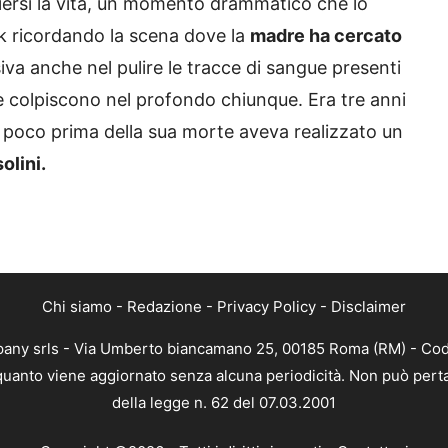
liersi la vita, un momento drammatico che lo
ok ricordando la scena dove la
madre ha cercato
va anche nel pulire le tracce di sangue presenti
he colpiscono nel profondo chiunque. Era tre anni
io poco prima della sua morte aveva realizzato un
olini.
Chi siamo
-
Redazione
-
Privacy Policy
-
Disclaimer
mpany srls - Via Umberto biancamano 25, 00185 Roma (RM) - Codi
n quanto viene aggiornato senza alcuna periodicità. Non può perta
della legge n. 62 del 07.03.2001