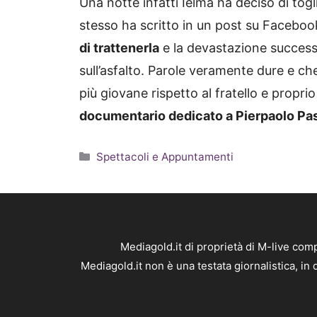
Una notte infatti Ielma ha deciso di tog
stesso ha scritto in un post su Facebo
di trattenerla
e la devastazione successi
sull’asfalto. Parole veramente dure e c
più giovane rispetto al fratello e propr
documentario dedicato a Pierpaolo Pas
Categorie
Spettacoli e Appuntamenti
Mediagold.it di proprietà di M-live co
Mediagold.it non è una testata giornalistica, i