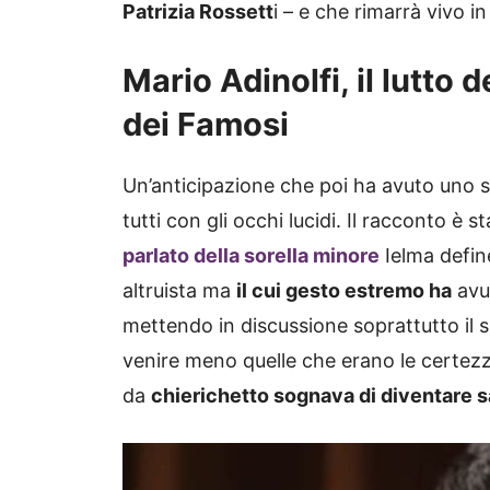
Patrizia Rossett
i – e che rimarrà vivo in
Mario Adinolfi, il lutto d
dei Famosi
Un’anticipazione che poi ha avuto uno sv
tutti con gli occhi lucidi. Il racconto è
parlato della sorella minore
Ielma defin
altruista ma
il cui gesto estremo ha
avut
mettendo in discussione soprattutto il su
venire meno quelle che erano le certezz
da
chierichetto sognava di diventare 