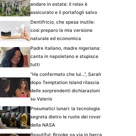
andare in estate: il relax è
assicurato e il portafogli salvo
Dentifricio, che spesa inutile:
così preparo la mia versione
naturale ed economica
Padre italiano, madre nigeriana:
canta in napoletano e stupisce
tutti
“Ha confermato che lui…”, Sarah
dopo Temptation Island rilascia
delle sorprendenti dichiarazioni
su Valerio
Pneumatici lunari: la tecnologia
segreta dietro le ruote dei rover
della NASA
Beautiful: Brooke va via in barca