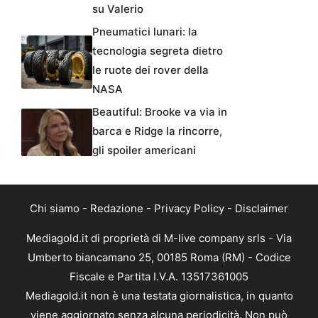
su Valerio
Pneumatici lunari: la
tecnologia segreta dietro
le ruote dei rover della
NASA
Beautiful: Brooke va via in
barca e Ridge la rincorre,
gli spoiler americani
Chi siamo
-
Redazione
-
Privacy Policy
-
Disclaimer
Mediagold.it di proprietà di M-live company srls - Via
Umberto biancamano 25, 00185 Roma (RM) - Codice
Fiscale e Partita I.V.A. 13517361005
Mediagold.it non è una testata giornalistica, in quanto
viene aggiornato senza alcuna periodicità. Non può