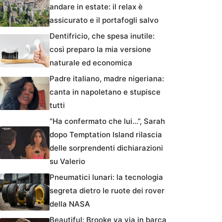
andare in estate: il relax è
assicurato e il portafogli salvo
Dentifricio, che spesa inutile:
così preparo la mia versione
naturale ed economica
Padre italiano, madre nigeriana:
canta in napoletano e stupisce
tutti
“Ha confermato che lui…”, Sarah
dopo Temptation Island rilascia
delle sorprendenti dichiarazioni
su Valerio
Pneumatici lunari: la tecnologia
segreta dietro le ruote dei rover
della NASA
Beautiful: Brooke va via in barca