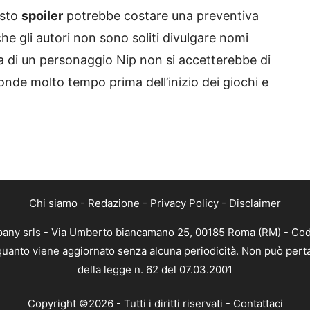
esto
spoiler
potrebbe costare una preventiva
che gli autori non sono soliti divulgare nomi
ta di un personaggio Nip non si accetterebbe di
ronde molto tempo prima dell’inizio dei giochi e
Chi siamo
-
Redazione
-
Privacy Policy
-
Disclaimer
mpany srls - Via Umberto biancamano 25, 00185 Roma (RM) - Codi
n quanto viene aggiornato senza alcuna periodicità. Non può perta
della legge n. 62 del 07.03.2001
Copyright ©2026 - Tutti i diritti riservati -
Contattaci