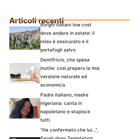
Articoli recenti
Borghi italiani low cost
dove andare in estate: il
relax è assicurato e il
portafogli salvo
Dentifricio, che spesa
inutile: così preparo la mia
versione naturale ed
economica
Padre italiano, madre
nigeriana: canta in
napoletano e stupisce
tutti
“Ha confermato che lui…”,
Sarah dopo Temptation