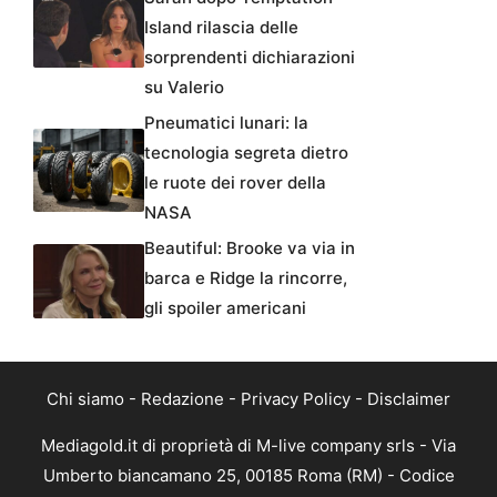
Island rilascia delle
sorprendenti dichiarazioni
su Valerio
Pneumatici lunari: la
tecnologia segreta dietro
le ruote dei rover della
NASA
Beautiful: Brooke va via in
barca e Ridge la rincorre,
gli spoiler americani
Chi siamo
-
Redazione
-
Privacy Policy
-
Disclaimer
Mediagold.it di proprietà di M-live company srls - Via
Umberto biancamano 25, 00185 Roma (RM) - Codice