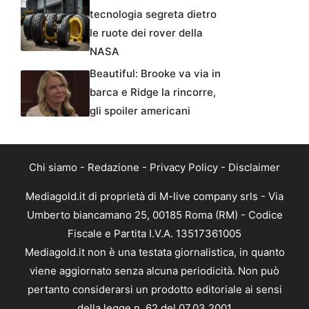
tecnologia segreta dietro
le ruote dei rover della
NASA
Beautiful: Brooke va via in
barca e Ridge la rincorre,
gli spoiler americani
Chi siamo
-
Redazione
-
Privacy Policy
-
Disclaimer
Mediagold.it di proprietà di M-live company srls - Via
Umberto biancamano 25, 00185 Roma (RM) - Codice
Fiscale e Partita I.V.A. 13517361005
Mediagold.it non è una testata giornalistica, in quanto
viene aggiornato senza alcuna periodicità. Non può
pertanto considerarsi un prodotto editoriale ai sensi
della legge n. 62 del 07.03.2001