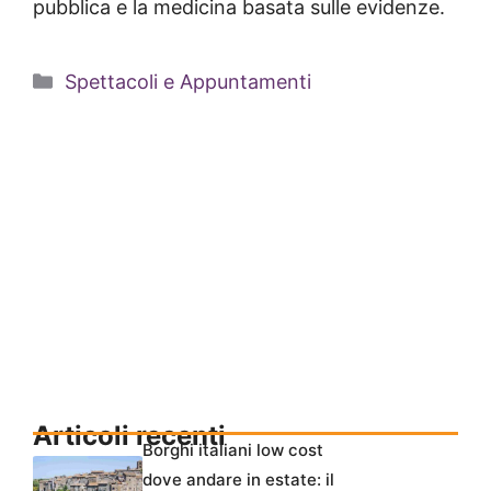
pubblica e la medicina basata sulle evidenze.
Categorie
Spettacoli e Appuntamenti
Articoli recenti
Borghi italiani low cost
dove andare in estate: il