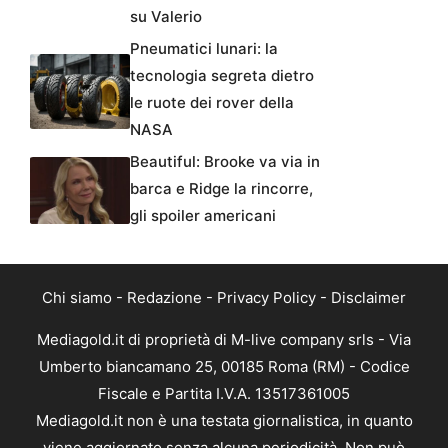
su Valerio
Pneumatici lunari: la
tecnologia segreta dietro
le ruote dei rover della
NASA
Beautiful: Brooke va via in
barca e Ridge la rincorre,
gli spoiler americani
Chi siamo
-
Redazione
-
Privacy Policy
-
Disclaimer
Mediagold.it di proprietà di M-live company srls - Via
Umberto biancamano 25, 00185 Roma (RM) - Codice
Fiscale e Partita I.V.A. 13517361005
Mediagold.it non è una testata giornalistica, in quanto
viene aggiornato senza alcuna periodicità. Non può