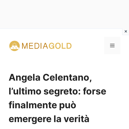
Vai
al
MENU
contenuto
Angela Celentano,
l’ultimo segreto: forse
finalmente può
emergere la verità