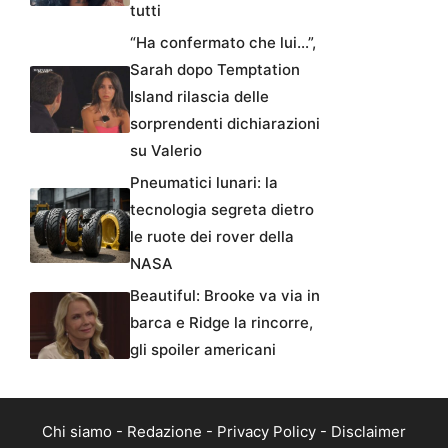
tutti
“Ha confermato che lui…”,
Sarah dopo Temptation
Island rilascia delle
sorprendenti dichiarazioni
su Valerio
Pneumatici lunari: la
tecnologia segreta dietro
le ruote dei rover della
NASA
Beautiful: Brooke va via in
barca e Ridge la rincorre,
gli spoiler americani
Chi siamo
-
Redazione
-
Privacy Policy
-
Disclaimer