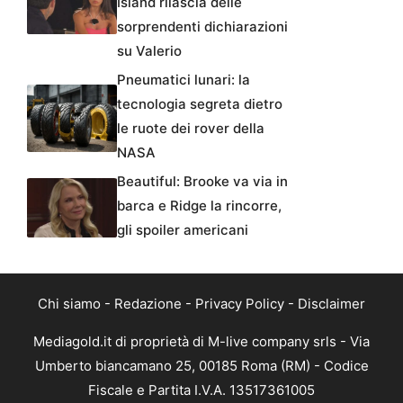
Island rilascia delle
sorprendenti dichiarazioni
su Valerio
Pneumatici lunari: la
tecnologia segreta dietro
le ruote dei rover della
NASA
Beautiful: Brooke va via in
barca e Ridge la rincorre,
gli spoiler americani
Chi siamo
-
Redazione
-
Privacy Policy
-
Disclaimer
Mediagold.it di proprietà di M-live company srls - Via
Umberto biancamano 25, 00185 Roma (RM) - Codice
Fiscale e Partita I.V.A. 13517361005