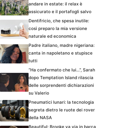
andare in estate: il relax è
assicurato e il portafogli salvo
Dentifricio, che spesa inutile:
così preparo la mia versione
naturale ed economica
Padre italiano, madre nigeriana:
canta in napoletano e stupisce
tutti
“Ha confermato che lui…”, Sarah
dopo Temptation Island rilascia
delle sorprendenti dichiarazioni
su Valerio
Pneumatici lunari: la tecnologia
segreta dietro le ruote dei rover
della NASA
Beautiful: Brooke va via in barca