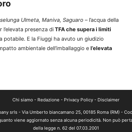
oro
selunga Ulmeta, Maniva, Saguaro –
l’acqua della
 l’elevata presenza di
TFA che supera i limiti
 potabile. E la Fiuggi ha avuto un giudizio
mpatto ambientale dell’imballaggio e
l’elevata
Chi siamo
-
Redazione
-
Privacy Policy
-
Disclaimer
mpany srls - Via Umberto biancamano 25, 00185 Roma (RM) - Codi
n quanto viene aggiornato senza alcuna periodicità. Non può perta
della legge n. 62 del 07.03.2001