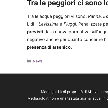
Tra le peggiori ci sono l
Tra le acque peggiori vi sono:
Panna, Es
Lidl
– Levissima e Fiuggi.
Penalizzate per
previsti
dalla nuova normativa sull’acqua
negativo anche per quanto concerne l’i
presenza di arsenico.
Categorie
News
Mediagold.it di proprietà di M-live co
Mediagold.it non è una testata giornalistica, i